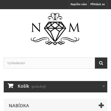
Napište nám
Přihlásit se
Košík
(prázdný)
NABÍDKA