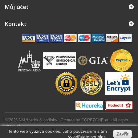
Můj účet
Kontakt
© 2026 NM šperky & hodinky | Created by
COREZONE.eu
| All rights
reserved.
Tento web využívá cookies. Jeho používáním s tím
Zavřít
vyjadřujete souhlas.