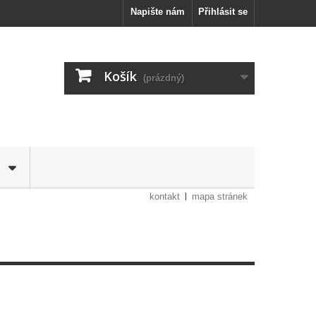
Napište nám
Přihlásit se
Košík
(prázdný)
kontakt
mapa stránek