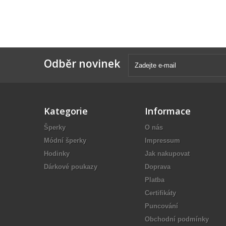
Odběr novinek
Kategorie
Informace
Šperky
O nás
Módní šperky
Impressum
Hodinky
Jak nakupovat
Dárkové poukazy
Doprava
Platba
Certifikáty
Puncování
Obchodní podmínky