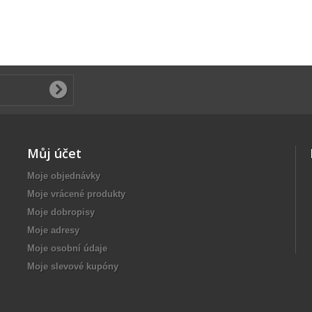
Můj účet
Moje objednávky
Moje vrácené produkty
Moje dobropisy
Moje adresy
Moje osobní údaje
Moje slevové kupóny