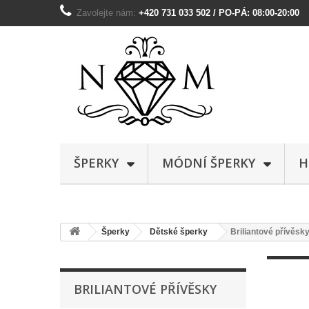
Zavolejte nám:
+420 731 033 502 / PO-PÁ: 08:00-20:00
ŠPERKY
MÓDNÍ ŠPERKY
H
Šperky
Dětské šperky
Briliantové přívěsk
BRILIANTOVÉ PŘÍVĚSKY