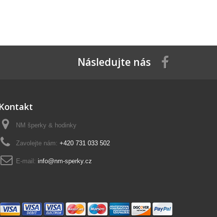
Následujte nás
Kontakt
NM šperky & hodinky
Zavolejte nám:
+420 731 033 502
E-mail:
info@nm-sperky.cz