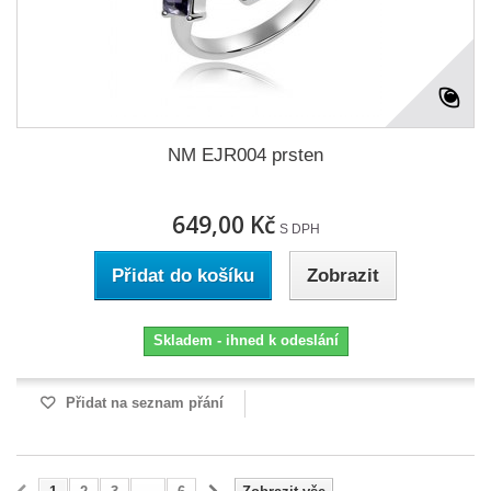
NM EJR004 prsten
649,00 Kč
S DPH
Přidat do košíku
Zobrazit
Skladem - ihned k odeslání
Přidat na seznam přání