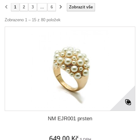
1
2
3
...
6
Zobrazit vše
Zobrazeno 1 – 15 z 80 položek
NM EJR001 prsten
649,00 Kč
S DPH