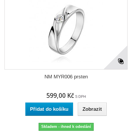
NM MYR006 prsten
599,00 Kč
S DPH
Přidat do košíku
Zobrazit
Skladem - ihned k odeslání