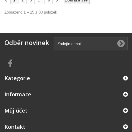
1
2
3
...
6
Zobrazit vše
Zobrazeno 1 – 15 z 80 položek
Odběr novinek
Kategorie
Informace
Můj účet
Kontakt