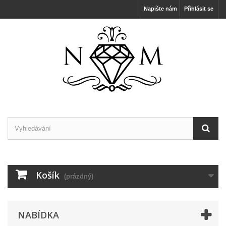
Napište nám
Přihlásit se
Košík
(prázdný)
NABÍDKA