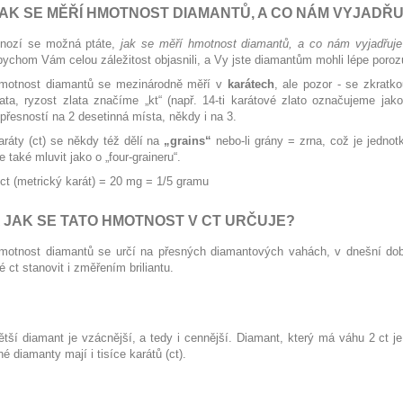
AK SE MĚŘÍ HMOTNOST DIAMANTŮ, A CO NÁM VYJADŘ
nozí se možná ptáte,
jak se měří hmotnost diamantů, a co nám vyjadřuje
bychom Vám celou záležitost objasnili, a Vy jste diamantům mohli lépe poro
motnost diamantů se mezinárodně měří v
karátech
, ale pozor - se zkratk
lata, ryzost zlata značíme „kt“ (např. 14-ti karátové zlato označujeme jak
 přesností na 2 desetinná místa, někdy i na 3.
aráty (ct) se někdy též dělí na
„grains“
nebo-li grány = zrna, což je jedno
e také mluvit jako o „four-graineru“.
 ct (metrický karát) = 20 mg = 1/5 gramu
 JAK SE TATO HMOTNOST V CT URČUJE?
motnost diamantů se určí na přesných diamantových vahách, v dnešní době
ct stanovit i změřením briliantu.
ětší diamant je vzácnější, a tedy i cennější. Diamant, který má váhu 2 ct 
é diamanty mají i tisíce karátů (ct).