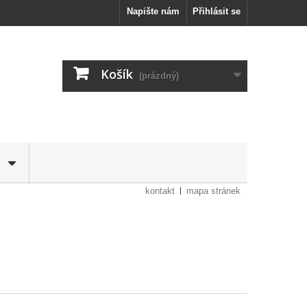
Napište nám
Přihlásit se
Košík
(prázdný)
kontakt
mapa stránek