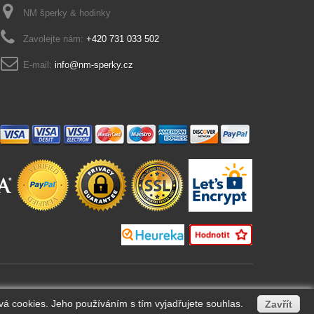
NM šperky & hodinky
Zavolejte nám:
+420 731 033 502
E-mail:
info@nm-sperky.cz
vá cookies. Jeho používáním s tím vyjadřujete souhlas.
Zavřít