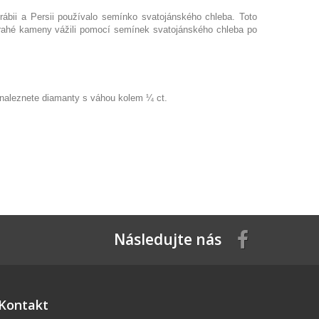
rábii a Persii používalo semínko svatojánského chleba. Toto
 drahé kameny vážili pomocí semínek svatojánského chleba po
ů naleznete diamanty s váhou kolem ¼ ct.
Následujte nás
Kontakt