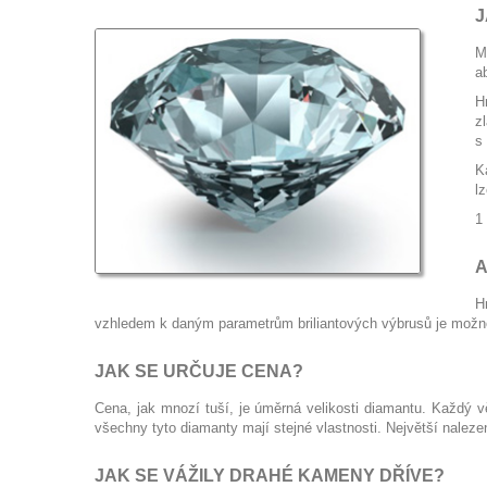
J
M
a
H
z
s
K
lz
1
A
H
vzhledem k daným parametrům briliantových výbrusů je možné 
JAK SE URČUJE CENA?
Cena, jak mnozí tuší, je úměrná velikosti diamantu. Každý v
všechny tyto diamanty mají stejné vlastnosti. Největší nalezen
JAK SE VÁŽILY DRAHÉ KAMENY DŘÍVE?