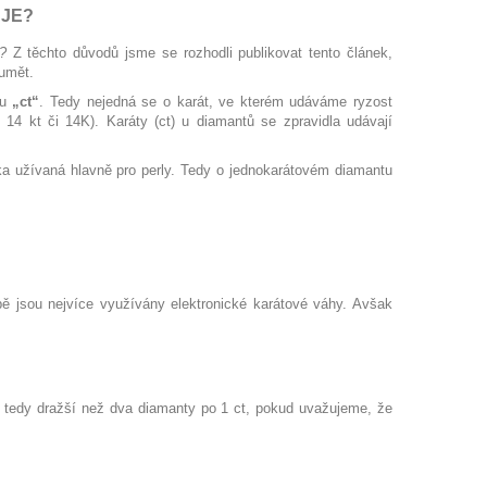
UJE?
?
Z těchto důvodů jsme se rozhodli publikovat tento článek,
zumět.
ou
„ct“
. Tedy nejedná se o karát, ve kterém udáváme ryzost
o 14 kt či 14K). Karáty (ct) u diamantů se zpravidla udávají
tka užívaná hlavně pro perly. Tedy o jednokarátovém diamantu
 jsou nejvíce využívány elektronické karátové váhy. Avšak
je tedy dražší než dva diamanty po 1 ct, pokud uvažujeme, že