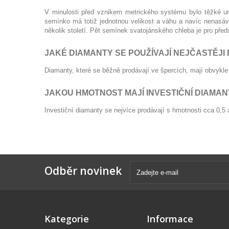
V minulosti před vznikem metrického systému bylo těžké urč
semínko má totiž jednotnou velikost a váhu a navíc nenasáv
několik století. Pět semínek svatojánského chleba je pro pře
JAKÉ DIAMANTY SE POUŽÍVAJÍ NEJČASTĚJI
Diamanty, které se běžně prodávají ve špercích, mají obvykle
JAKOU HMOTNOST MAJÍ INVESTIČNÍ DIAMAN
Investiční diamanty se nejvíce prodávají s hmotnosti cca 0,5 až
Odběr novinek
Kategorie
Informace