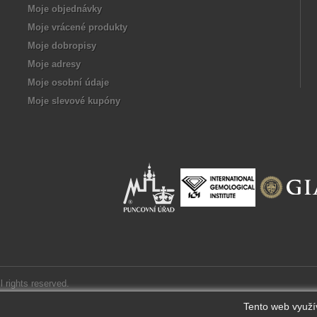
Moje objednávky
Moje vrácené produkty
Moje dobropisy
Moje adresy
Moje osobní údaje
Moje slevové kupóny
ll rights reserved.
Tento web využí