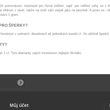
it porovnávací vlastnosti pro různá měření, např. pro měření váhy se v A
á vlhkost z okolí, takže na moři váží stejně jako na pevnině. A proto se i
dstavu 1 gram.
 PRO ŠPERKY?
 hmotnost v setinách, desetinách až jednotkách karátů ct. Ve většině šperk
TY?
 1 ct. Tyto diamanty zajistí investorovi nejlepší likviditu.
Můj účet