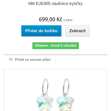
NM EJE005 náušnice kytičky
699,00 Kč
S DPH
Přidat do košíku
Zobrazit
Skladem - ihned k odeslání
Přidat na seznam přání