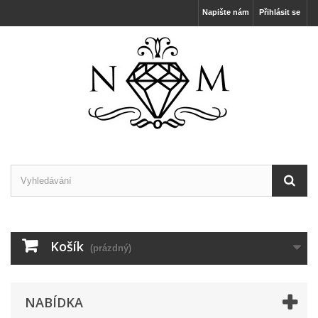
Napište nám
Přihlásit se
Košík
(prázdný)
NABÍDKA