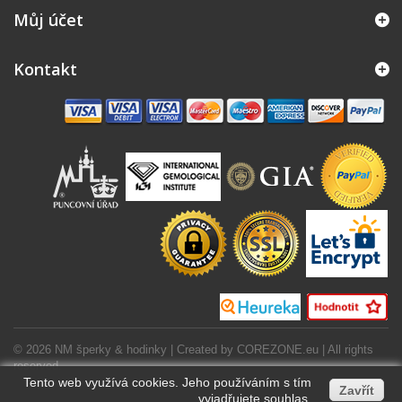
Můj účet
Kontakt
© 2026 NM šperky & hodinky | Created by
COREZONE.eu
| All rights
reserved.
Tento web využívá cookies. Jeho používáním s tím
Zavřít
vyjadřujete souhlas.