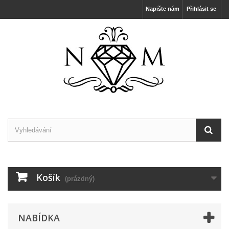
Napište nám
Přihlásit se
Košík
(prázdný)
NABÍDKA