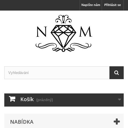
Napište nám
Přihlásit se
Košík
(prázdný)
NABÍDKA