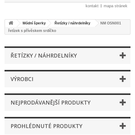
kontakt
mapa stránek
Módní šperky
Řetízky / náhrdelníky
NM OSN001
řetízek s přívěskem srdíčko
ŘETÍZKY / NÁHRDELNÍKY
VÝROBCI
NEJPRODÁVANĚJŠÍ PRODUKTY
PROHLÉDNUTÉ PRODUKTY