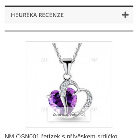
HEURÉKA RECENZE
Zobrazit větší
NM OSN001 řetízek s přívěskem srdíčko