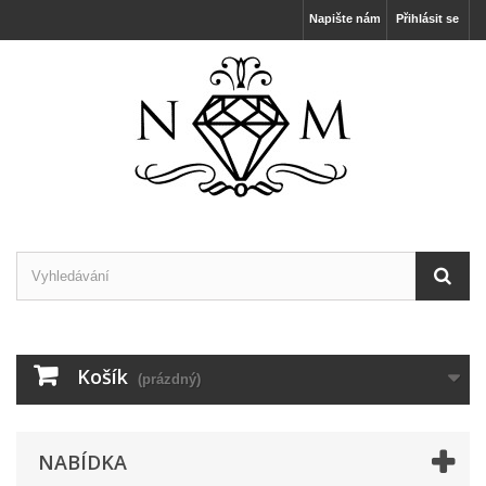
Napište nám
Přihlásit se
Košík
(prázdný)
NABÍDKA