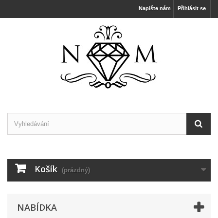
Napište nám
Přihlásit se
Košík
(prázdný)
NABÍDKA