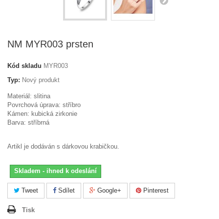
NM MYR003 prsten
Kód skladu
MYR003
Typ:
Nový produkt
Materiál: slitina
Povrchová úprava: stříbro
Kámen: kubická zirkonie
Barva: stříbrná
Artikl je dodáván s dárkovou krabičkou.
Skladem - ihned k odeslání
Tweet
Sdílet
Google+
Pinterest
Tisk