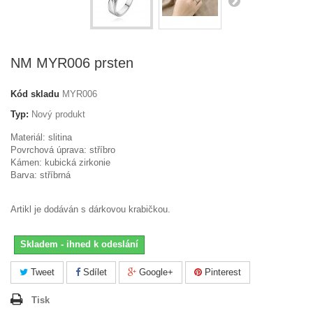
NM MYR006 prsten
Kód skladu
MYR006
Typ:
Nový produkt
Materiál: slitina
Povrchová úprava: stříbro
Kámen: kubická zirkonie
Barva: stříbrná
Artikl je dodáván s dárkovou krabičkou.
Skladem - ihned k odeslání
Tweet
Sdílet
Google+
Pinterest
Tisk