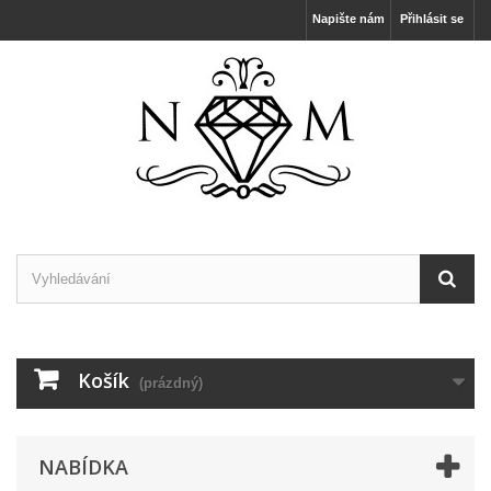
Napište nám
Přihlásit se
Košík
(prázdný)
NABÍDKA