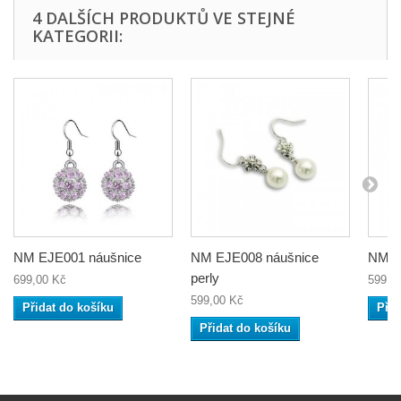
4 DALŠÍCH PRODUKTŮ VE STEJNÉ
KATEGORII:
NM EJE001 náušnice
NM EJE008 náušnice
NM O
perly
699,00 Kč
599,0
599,00 Kč
Přidat do košíku
Přid
Přidat do košíku