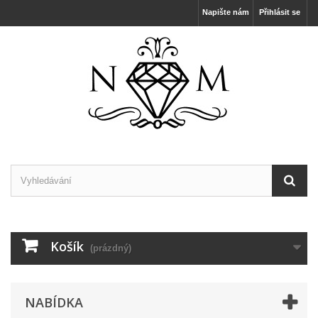
Napište nám
Přihlásit se
Košík
(prázdný)
NABÍDKA