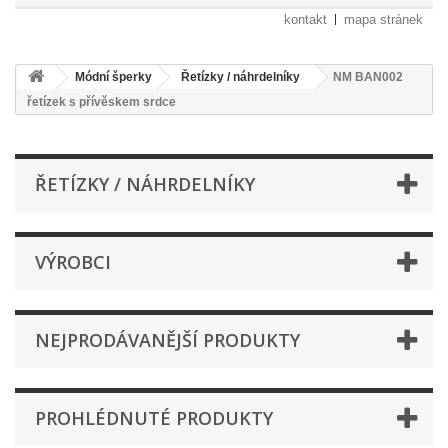
kontakt
mapa stránek
Módní šperky
Řetízky / náhrdelníky
NM BAN002
řetízek s přívěskem srdce
ŘETÍZKY / NÁHRDELNÍKY
VÝROBCI
NEJPRODÁVANĚJŠÍ PRODUKTY
PROHLÉDNUTÉ PRODUKTY