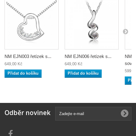
NM EJN003 řetízek s...
NM EJN006 řetízek s...
NM E
sova
649,00 Kč
649,00 Kč
599,0
Přidat do košíku
Přidat do košíku
Přid
Odběr novinek