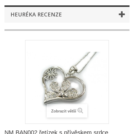
HEURÉKA RECENZE
Zobrazit větší
NM BAN002 řetízek s přívěskem srdce