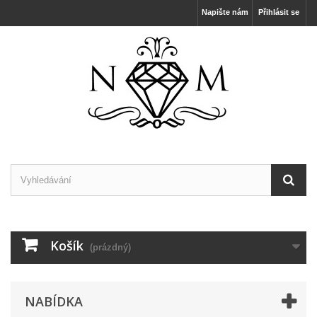
Napište nám
Přihlásit se
Košík
(prázdný)
NABÍDKA