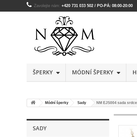
Zavolejte nám:
+420 731 033 502 / PO-PÁ: 08:00-20:00
ŠPERKY
MÓDNÍ ŠPERKY
H
Módní šperky
Sady
NM EJS004 sada srdce -
SADY