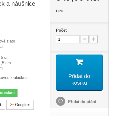
sek a náušnice
DPH
Počet
ové zlato
al
+ 5 cm
1,5 cm
cm
Přidat do
rkovou krabičkou.
košíku
odeslání
Přidat do přání
t
Google+