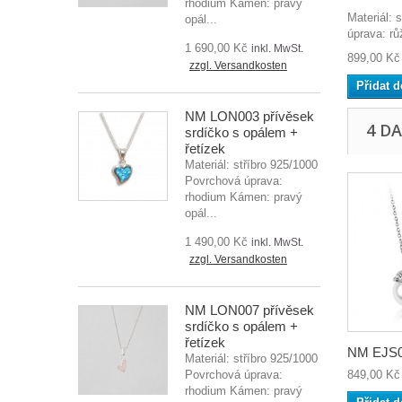
rhodium Kámen: pravý
Materiál: 
opál...
úprava: rů
1 690,00 Kč
inkl. MwSt.
899,00 Kč
zzgl. Versandkosten
Přidat d
NM LON003 přívěsek
4 D
srdíčko s opálem +
řetízek
Materiál: stříbro 925/1000
Povrchová úprava:
rhodium Kámen: pravý
opál...
1 490,00 Kč
inkl. MwSt.
zzgl. Versandkosten
NM LON007 přívěsek
srdíčko s opálem +
řetízek
NM EJS00
Materiál: stříbro 925/1000
Povrchová úprava:
849,00 Kč
rhodium Kámen: pravý