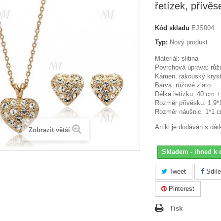
řetízek, přívě
Kód skladu
EJS004
Typ:
Nový produkt
Materiál: slitina
Povrchová úprava: růž
Kámen: rakouský kryst
Barva: růžové zlato
Délka řetízku: 40 cm 
Rozměr přívěsku: 1,9*
Rozměr náušnic: 1*1 
Artikl je dodáván s dá
Zobrazit větší
Skladem - ihned k 
Tweet
Sdíle
Pinterest
Tisk