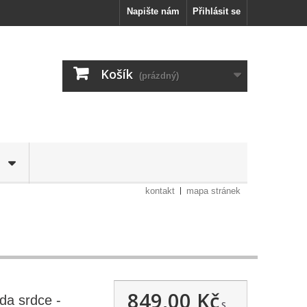
Napište nám
Přihlásit se
Košík
(prázdný)
kontakt
mapa stránek
849,00 Kč
a srdce -
S