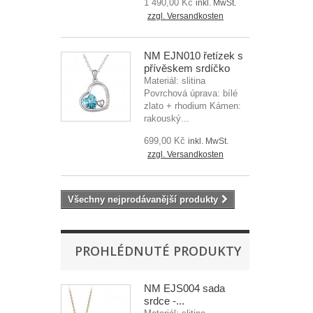
1 490,00 Kč
inkl. MwSt.
zzgl. Versandkosten
NM EJN010 řetízek s
přívěskem srdíčko
Materiál: slitina
Povrchová úprava: bílé
zlato + rhodium Kámen:
rakouský...
699,00 Kč
inkl. MwSt.
zzgl. Versandkosten
Všechny nejprodávanější produkty
PROHLÉDNUTÉ PRODUKTY
NM EJS004 sada
srdce -...