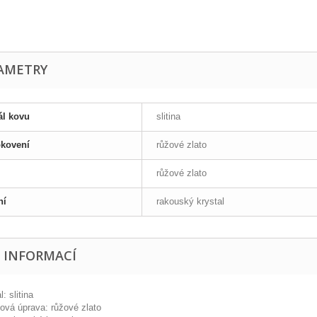
AMETRY
ál kovu
slitina
okovení
růžové zlato
růžové zlato
ní
rakouský krystal
E INFORMACÍ
l: slitina
ová úprava: růžové zlato