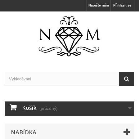
Napište nám
Přihlásit se
Košík
(prázdný)
NABÍDKA