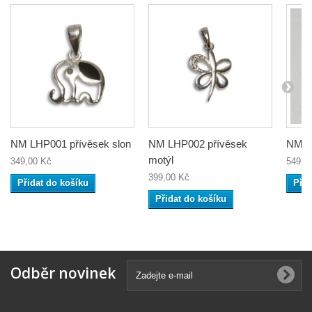
NM LHP001 přívěsek slon
NM LHP002 přívěsek
NM LH
motýl
349,00 Kč
549,0
399,00 Kč
Přidat do košíku
Přid
Přidat do košíku
Odběr novinek